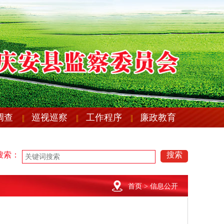
调查
巡视巡察
工作程序
廉政教育
馈情况的公示
关于加强2022年元旦春节期间 廉洁自律工作的通知
关于加强
馈情况的公示
关于加强2022年元旦春节期间 廉洁自律工作的通知
关于加强
搜索：
搜索
首页
> 信息公开