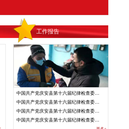
工作报告
中国共产党庆安县第十六届纪律检查委员会第六次全体会议决议
中国共产党庆安县第十六届纪律检查委员会第五次全体会议决议
中国共产党庆安县第十六届纪律检查委员会第四次全体会议决议
中国共产党庆安县第十六届纪律检查委员会召开第一次全体会议
+
更多+