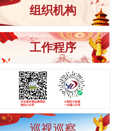
组织机构
工作程序
巡视巡察