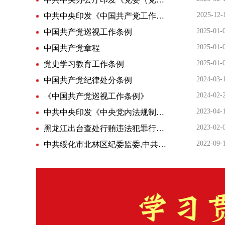
2025-12-
中共中央印发《中国共产党工作机关条例》
2025-01-
中国共产党巡视工作条例
2025-01-
中国共产党章程
2025-01-
党史学习教育工作条例
2024-03-
中国共产党纪律处分条例
2024-02-
《中国共产党巡视工作条例》
2023-04-
中共中央印发《中央党内法规制定工作规划纲要（2023－2027年）》
2023-02-
黑龙江出台查处行贿违法犯罪行为工作指引 明确打击重点 突出联合惩戒
2022-09-
中共绥化市北林区纪委监委,中共绥化市北林区监察委员会,中共绥化市北林区纪律检查委员会,北林区纪检委