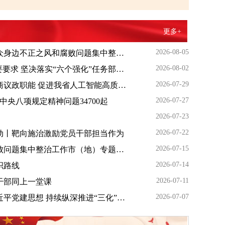
更多+
2026-08-05
黑龙江省纪委监委对群众身边不正之风和腐败问题集中整治工作再调度
2026-08-02
深刻领悟“三个更加”重要要求 坚决落实“六个强化”任务部署丨黑龙江省纪检监察机关深入开展高标准农田建设问题整治 以监督之力护良田
2026-07-29
许勤：发挥人民政协协商议政职能 促进我省人工智能高质量发展
2026-07-27
反中央八项规定精神问题34700起
2026-07-23
2026-07-22
动丨靶向施治激励党员干部担当作为
2026-07-15
群众身边不正之风和腐败问题集中整治工作市（地）专题会在哈尔滨召开
2026-07-14
织路线
2026-07-11
干部同上一堂课
2026-07-07
李希：深入学习贯彻习近平党建思想 持续纵深推进“三化”建设年行动